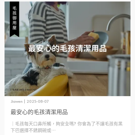
Jiawen | 2025-08-07
最安心的毛孩清潔用品
｜毛孩每天口鼻所觸，夠安全嗎? 你會為了不讓毛孩有黑
下巴選擇不銹鋼碗或⋯