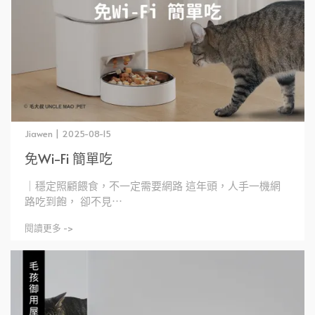
Jiawen | 2025-08-15
免Wi-Fi 簡單吃
｜穩定照顧餵食，不一定需要網路 這年頭，人手一機網
路吃到飽， 卻不見⋯
閱讀更多 ->