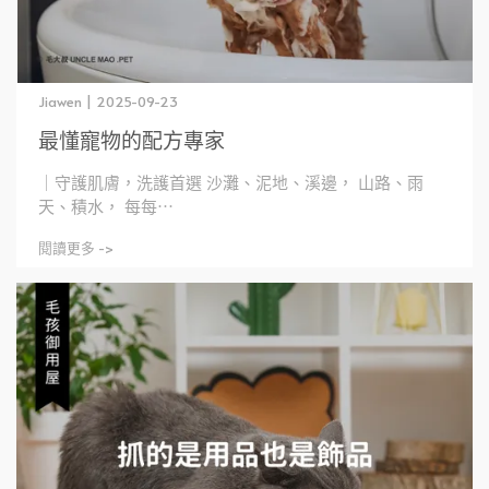
Jiawen | 2025-09-23
最懂寵物的配方專家
｜守護肌膚，洗護首選 沙灘、泥地、溪邊， 山路、雨
天、積水， 每每⋯
閱讀更多 ->