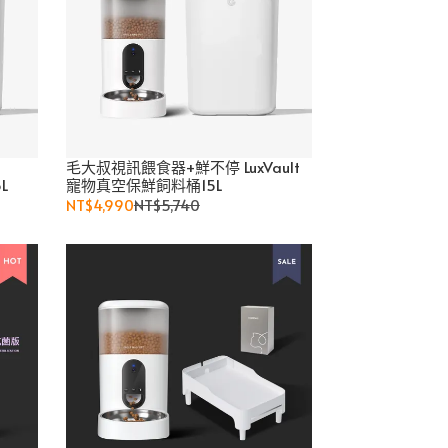
毛大叔視訊餵食器+鮮不停 LuxVault
L
寵物真空保鮮飼料桶15L
NT$4,990
NT$5,740