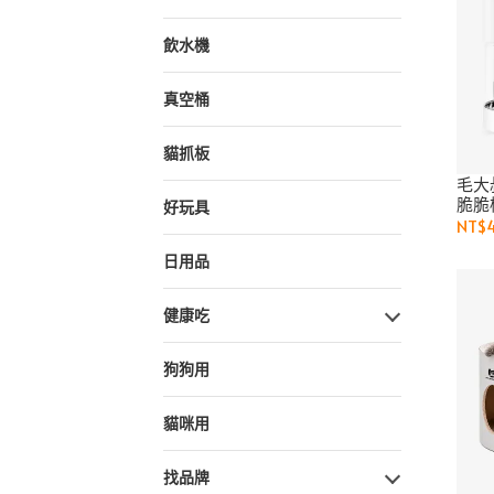
飲水機
真空桶
貓抓板
毛大
脆脆
好玩具
NT$4
日用品
健康吃
狗狗用
貓咪用
找品牌