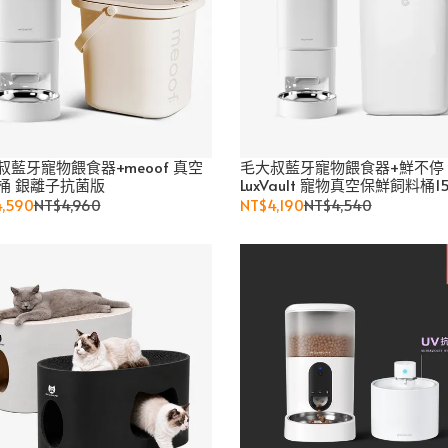
叔藍牙寵物餵食器+meoof 真空
毛大叔藍牙寵物餵食器+鮮不停
桶 銀離子抗菌版
LuxVault 寵物真空保鮮飼料桶15
,590
NT$4,960
NT$4,190
NT$4,540