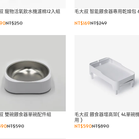
叔 寵物活氧飲水機濾棉12入組
毛大叔 智能餵食器專用乾燥包 
190
NT$250
NT$169
NT$249
叔 雙碗餵食器單碗配件組
毛大叔 餵食器增高架( 4L單碗
用 )
390
NT$590
NT$590
NT$890