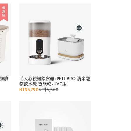
空脆脆
毛大叔視訊餵食器+PETLIBRO 清泉寵
物飲水機 智能款-UVC版
NT$5,790
NT$6,560