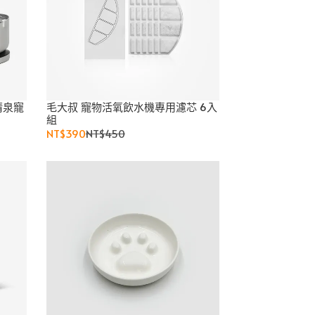
清泉寵
毛大叔 寵物活氧飲水機專用濾芯 6入
組
NT$390
NT$450