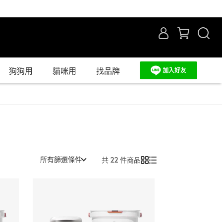
狗狗用
貓咪用
找品牌
所有篩選條件
共 22 件商品