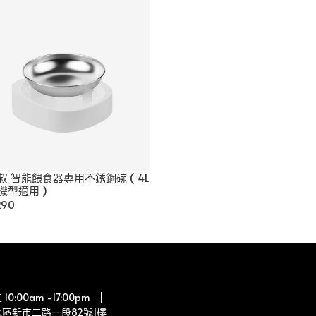
叔 智能餵食器專用不銹鋼碗 ( 4L
機型適用 )
290
0:00am -17:00pm
區新市二路一段82號1樓