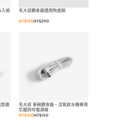
6入組
毛大叔餵食器適用陶瓷碗
NT$190
NT$290
機型適
毛大叔 單碗餵食器、活氧飲水機專用
尼龍防咬電源線
NT$100
NT$150