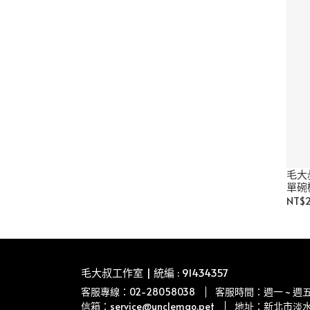
毛大
單碗
NT$
毛大叔工作室 | 統編 : 91434357
客服專線：02-28058038
客服時間：週一 ~ 週五 1
信箱：service@unclemao.pet
地址：新北市淡水